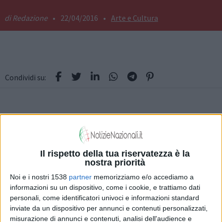
Redazione
•
22/04/2016
•
Arte e Cultura
Condividi su:
“Il Gremio”
, la prima Associazione dei Sardi nella penisola italiana,
con una storia di oltre 100 anni di eventi e incontri a favore della
Il rispetto della tua riservatezza è la
cultura e dell’economia della
Sardegna
, vuole ricordare, in occasione
nostra priorità
della ricorrenza annuale della Giornata del Popolo Sardo “Sa Die de Sa
Noi e i nostri 1538
partner
memorizziamo e/o accediamo a
Sardigna”, la grande figura di
Marcello Serra
(Lanusei 1913 - Cagliari
informazioni su un dispositivo, come i cookie, e trattiamo dati
personali, come identificatori univoci e informazioni standard
1991), …ti correrà le vene in un languore/dolce e amaro di
inviate da un dispositivo per annunci e contenuti personalizzati,
misurazione di annunci e contenuti, analisi dell'audience e
malinconia/che forse chiamerai mal di Sardegna”.