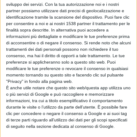
sviluppo dei servizi.
Con la tua autorizzazione noi e i nostri
partner possiamo utilizzare dati precisi di geolocalizzazione e
identificazione tramite la scansione del dispositivo. Puoi fare clic
per consentire a noi e ai nostri 1538 partner il trattamento per le
Poeta, giornalista, scrittore, saggista, autore del famoso libro
finalità sopra descritte. In alternativa puoi accedere a
informazioni più dettagliate e modificare le tue preferenze prima
“Sardegna quasi un Continente”, che l’Isola sta colpevolmente
di acconsentire o di negare il consenso.
Si rende noto che alcuni
dimenticando.
..Continua a leggere...
trattamenti dei dati personali possono non richiedere il tuo
consenso, ma hai il diritto di opporti a tale trattamento. Le tue
preferenze si applicheranno solo a questo sito web. Puoi
Condividi su:
modificare le tue preferenze o revocare il consenso in qualsiasi
momento tornando su questo sito e facendo clic sul pulsante
"Privacy" in fondo alla pagina web.
È anche utile notare che questo sito web/questa app utilizza uno
ARGOMENTI:
Sardegna
Letteratura
Marcello Serra
o più servizi di Google e può raccogliere e memorizzare
informazioni, tra cui a titolo esemplificativo il comportamento
Il Gremio
durante le visite o l’utilizzo da parte dell’utente. È possibile fare
clic per concedere o negare il consenso a Google e ai suoi tag
di terze parti riguardo all’utilizzo dei dati per gli scopi specificati
di seguito nella sezione dedicata al consenso di Google.