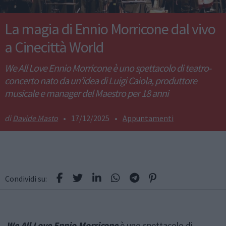
La magia di Ennio Morricone dal vivo
a Cinecittà World
We All Love Ennio Morricone è uno spettacolo di teatro-
concerto nato da un’idea di Luigi Caiola, produttore
musicale e manager del Maestro per 18 anni
Davide Masto
•
17/12/2025
•
Appuntamenti
Condividi su:
We All Love Ennio Morricone
è uno spettacolo di