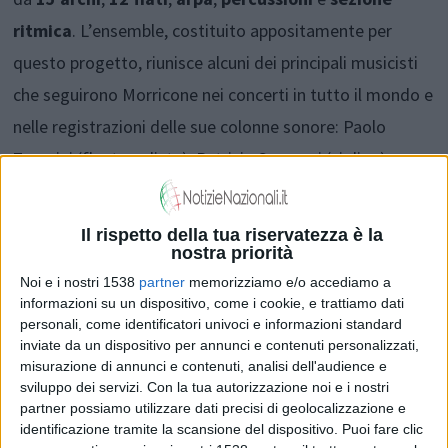
ritmica
. L’ensemble, costituito appositamente per
questo progetto, riunisce alcuni dei principali musicisti
che seguirono Morricone nei concerti in tutto il mondo e
nelle registrazioni delle sue colonne sonore: Paolo
Zampini (flauto solista), Patrizio Scarponi (violino),
Gianfranco Borrelli (viola), Pietro Picone (oboe),
Alessandro Verrecchia (fagotto), Paolo Verrecchia
Il rispetto della tua riservatezza è la
(corno inglese), Marco Venturi (corno francese),
nostra priorità
Noi e i nostri 1538
partner
memorizziamo e/o accediamo a
Massimiliano Costanzi (trombone), Maurizio Trippitelli
informazioni su un dispositivo, come i cookie, e trattiamo dati
(percussioni), Marco Massimi (basso).
personali, come identificatori univoci e informazioni standard
inviate da un dispositivo per annunci e contenuti personalizzati,
misurazione di annunci e contenuti, analisi dell'audience e
Nel 2001, non più in giovane età, Ennio Morricone
sviluppo dei servizi.
Con la tua autorizzazione noi e i nostri
partner possiamo utilizzare dati precisi di geolocalizzazione e
accettò la proposta di Luigi Caiola di dirigere per la
identificazione tramite la scansione del dispositivo. Puoi fare clic
prima volta due concerti delle sue musiche al Barbican