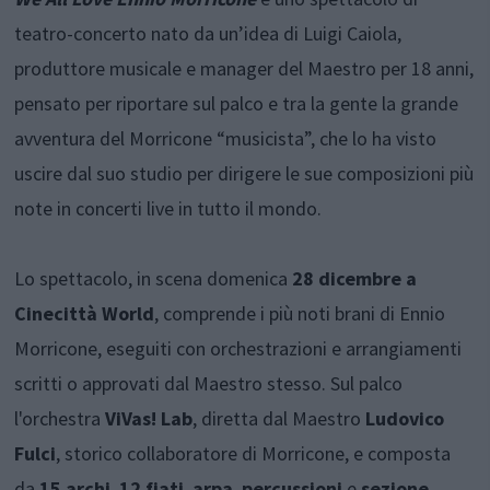
teatro-concerto nato da un’idea di Luigi Caiola,
produttore musicale e manager del Maestro per 18 anni,
pensato per riportare sul palco e tra la gente la grande
avventura del Morricone “musicista”, che lo ha visto
uscire dal suo studio per dirigere le sue composizioni più
note in concerti live in tutto il mondo.
Lo spettacolo, in scena domenica
28 dicembre a
Cinecittà World
, comprende i più noti brani di Ennio
Morricone, eseguiti con orchestrazioni e arrangiamenti
scritti o approvati dal Maestro stesso. Sul palco
l'orchestra
ViVas! Lab
, diretta dal Maestro
Ludovico
Fulci
, storico collaboratore di Morricone, e composta
da
15 archi
,
12 fiati
,
arpa
,
percussioni
e
sezione