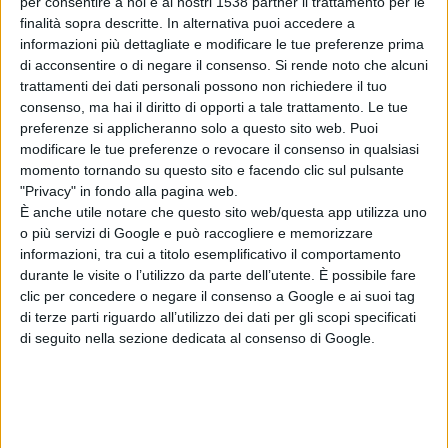
per consentire a noi e ai nostri 1538 partner il trattamento per le
finalità sopra descritte. In alternativa puoi accedere a
Centre di Londra: fu l'inizio di una lunga avventura che
informazioni più dettagliate e modificare le tue preferenze prima
avrebbe portato il Maestro a eseguire 250 concerti in
di acconsentire o di negare il consenso.
Si rende noto che alcuni
trattamenti dei dati personali possono non richiedere il tuo
tutto il mondo, approdando infine, anche grazie al
consenso, ma hai il diritto di opporti a tale trattamento. Le tue
tenace lavoro di Caiola, all’Oscar alla carriera.
preferenze si applicheranno solo a questo sito web. Puoi
modificare le tue preferenze o revocare il consenso in qualsiasi
momento tornando su questo sito e facendo clic sul pulsante
In quegli anni Caiola produsse con Morricone 14 tra DVD
"Privacy" in fondo alla pagina web.
È anche utile notare che questo sito web/questa app utilizza uno
e CD, dal primo lavoro discografico
Io, Ennio Morricone
,
o più servizi di Google e può raccogliere e memorizzare
un cofanetto di 4 CD contenente una vasta selezione
informazioni, tra cui a titolo esemplificativo il comportamento
durante le visite o l’utilizzo da parte dell’utente. È possibile fare
delle musiche composte dal Maestro – per il cinema ma
clic per concedere o negare il consenso a Google e ai suoi tag
non solo – fino all'ambizioso
We All Love Ennio
di terze parti riguardo all’utilizzo dei dati per gli scopi specificati
di seguito nella sezione dedicata al consenso di Google.
Morricone
, con la partecipazione, oltre che dello stesso
Maestro, di artisti internazionali che reinterpretano a
modo proprio i suoi grandi temi: Quincy Jones, Bruce
Springsteen, Céline Dion, Roger Waters, Herbie Hancock,