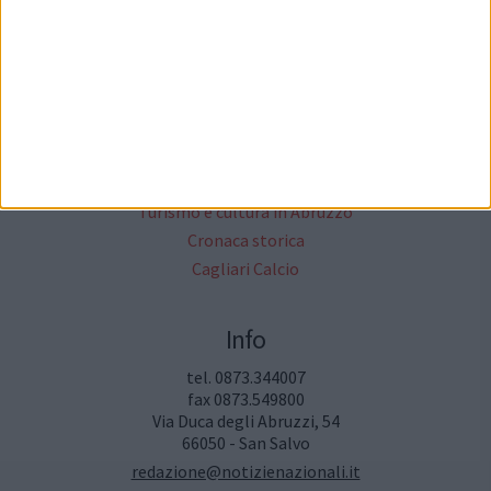
Altri Media
Critica Letteraria
Annunci Gratuiti
Moda & Fashion
Ricette ed Enogastronomia
Turismo e cultura in Abruzzo
Cronaca storica
Cagliari Calcio
Info
tel. 0873.344007
fax 0873.549800
Via Duca degli Abruzzi, 54
66050 - San Salvo
redazione@notizienazionali.it