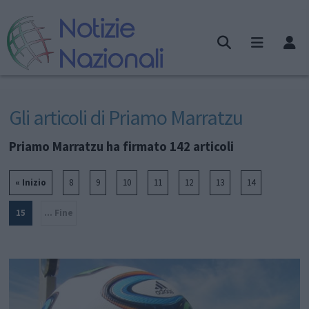
Gli articoli di Priamo Marratzu
Priamo Marratzu ha firmato 142 articoli
« Inizio
8
9
10
11
12
13
14
15
... Fine